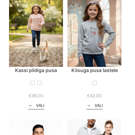
Kassi pildiga pusa
Kiisuga pusa lastele
€
38,00
€
42,00
VALI
VALI