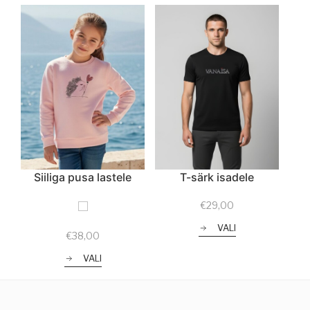
Siiliga pusa lastele
T-särk isadele
€
29,00
VALI
€
38,00
VALI