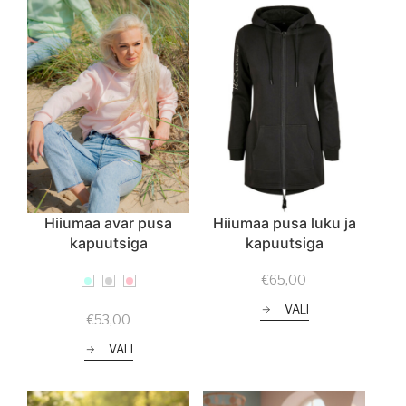
Hiiumaa avar pusa
Hiiumaa pusa luku ja
kapuutsiga
kapuutsiga
€
65,00
VALI
€
53,00
VALI