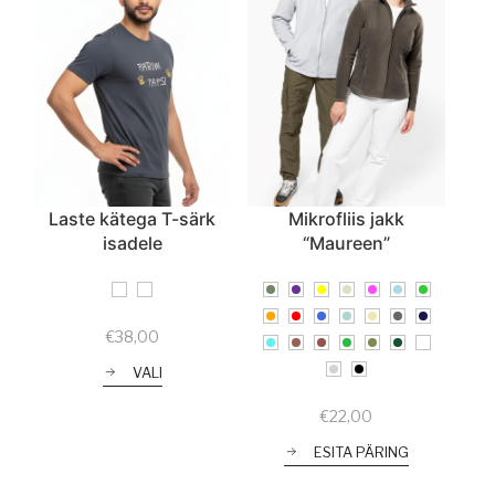
Laste kätega T-särk
Mikrofliis jakk
isadele
“Maureen”
€
38,00
VALI
€
22,00
ESITA PÄRING