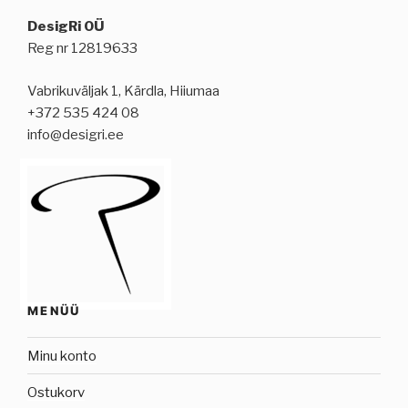
DesigRi OÜ
Reg nr 12819633
Vabrikuväljak 1, Kärdla, Hiiumaa
+372 535 424 08
info@desigri.ee
MENÜÜ
Minu konto
Ostukorv