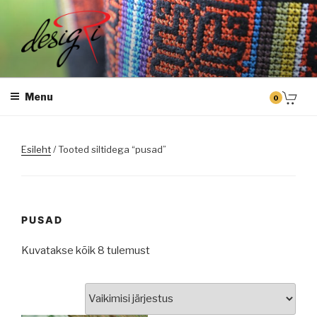
Skip
to
content
DESIGRI
Masintikkimine, tiimiriided, logo riietele tikkimine, kodukoha pusad,
personaliseeritud kingitused
Menu
0
Esileht
/ Tooted siltidega “pusad”
PUSAD
Kuvatakse kõik 8 tulemust