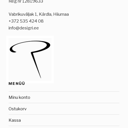
Reg nr 12819633
Vabrikuväljak 1, Kärdla, Hiiumaa
+372 535 424 08
info@desigri.ee
MENÜÜ
Minu konto
Ostukorv
Kassa