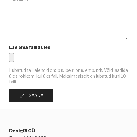
Lae oma failid üles
Lubatud faililaiendid on: jpg, jpeg, png, emp, pdf. Võid laadida
üles rohkem, kui üks fail. Maksimaalselt on lubatud kuni 10
faili.
SAADA
DesigRi OÜ