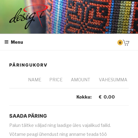
Skip
to
content
DESIGRI
Masintikkimine, tiimiriided, logo riietele tikkimine, kodukoha pusad,
personaliseeritud kingitused
Menu
0
PÄRINGUKORV
NAME
PRICE
AMOUNT
VAHESUMMA
Kokku:
€
0.00
SAADA PÄRING
Palun täitke väljad ning laadige üles vajalikud failid.
Võtame peagi ühendust ning anname teada töö