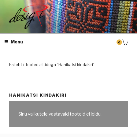
Skip
to
content
DESIGRI
Masintikkimine, tiimiriided, logo riietele tikkimine, kodukoha pusad,
personaliseeritud kingitused
Menu
0
Esileht
/ Tooted siltidega “Hanikatsi kindakiri”
HANIKATSI KINDAKIRI
Sinu valikutele vastavaid tooteid ei leidu.