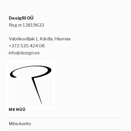
DesigRi OÜ
Reg nr 12819633
Vabrikuväljak 1, Kärdla, Hiiumaa
+372 535 424 08
info@desigri.ee
MENÜÜ
Minu konto