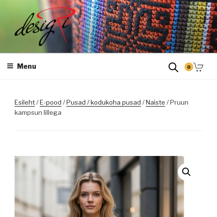
Skip
to
content
DESIGRI
Masintikkimine, tiimiriided, logo riietele tikkimine, kodukoha pusad,
personaliseeritud kingitused
Menu
0
Esileht
/
E-pood
/
Pusad / kodukoha pusad
/
Naiste
/ Pruun
kampsun lillega