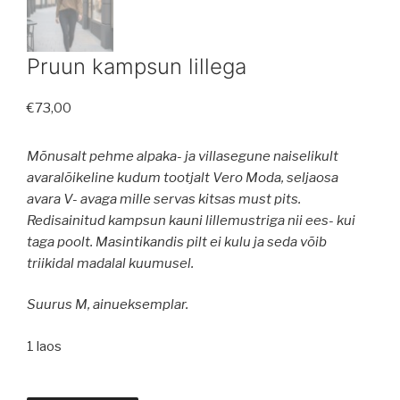
Pruun kampsun lillega
€
73,00
Mõnusalt pehme alpaka- ja villasegune naiselikult
avaralõikeline kudum tootjalt Vero Moda, seljaosa
avara V- avaga mille servas kitsas must pits.
Redisainitud kampsun kauni lillemustriga nii ees- kui
taga poolt. Masintikandis pilt ei kulu ja seda võib
triikidal madalal kuumusel.
Suurus M, ainueksemplar.
1 laos