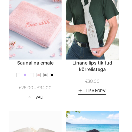
Saunalina emale
Linane lips tikitud
kõrrelistega
€
38,00
Price
€
28,00
–
€
34,00
LISA KORVI
range:
VALI
€28,00
through
€34,00