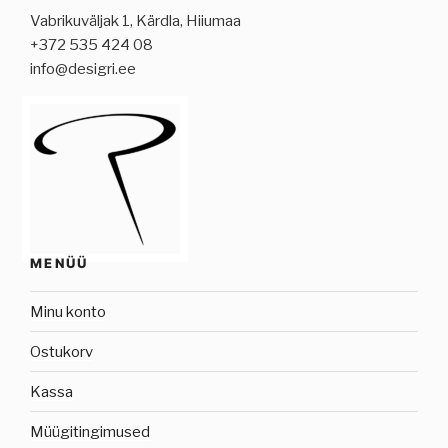
Vabrikuväljak 1, Kärdla, Hiiumaa
+372 535 424 08
info@desigri.ee
MENÜÜ
Minu konto
Ostukorv
Kassa
Müügitingimused