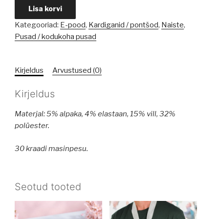
Pruun
Lisa korvi
kampsun
Kategooriad:
E-pood
,
Kardiganid / pontšod
,
Naiste
,
lillega
Pusad / kodukoha pusad
kogus
Kirjeldus
Arvustused (0)
Kirjeldus
Materjal: 5% alpaka, 4% elastaan, 15% vill, 32%
polüester.
30 kraadi masinpesu.
Seotud tooted