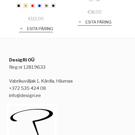
€
18,00
€
113,00
ESITA PÄRING
ESITA PÄRING
DesigRi OÜ
Reg nr 12819633
Vabrikuväljak 1, Kärdla, Hiiumaa
+372 535 424 08
info@desigri.ee