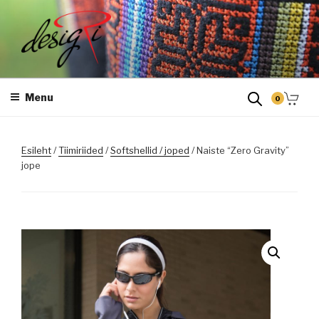
Skip
to
content
DESIGRI
Masintikkimine, tiimiriided, logo riietele tikkimine, kodukoha pusad,
personaliseeritud kingitused
Menu
0
Esileht
/
Tiimiriided
/
Softshellid / joped
/ Naiste “Zero Gravity”
jope