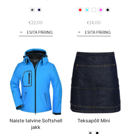
€
22,00
€
14,00
ESITA PÄRING
ESITA PÄRING
Naiste talvine Softshell
Teksapõll Mini
jakk