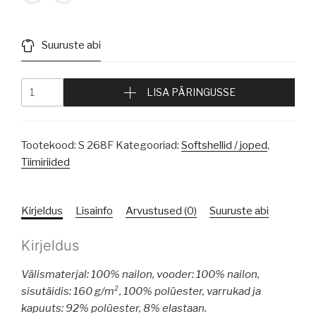
Suuruste abi
LISA PÄRINGUSSE
Tootekood:
S 268F
Kategooriad:
Softshellid / joped
,
Tiimiriided
Kirjeldus
Lisainfo
Arvustused (0)
Suuruste abi
Kirjeldus
Välismaterjal: 100% nailon, vooder: 100% nailon,
sisutäidis: 160 g/m², 100% polüester, varrukad ja
kapuuts: 92% polüester, 8% elastaan.