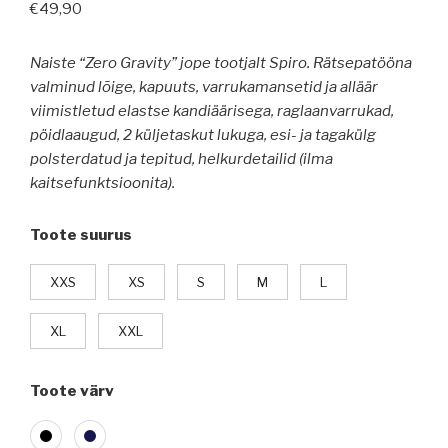
€
49,90
Naiste “Zero Gravity” jope tootjalt Spiro.
Rätsepatööna
valminud lõige, kapuuts, varrukamansetid ja alläär
viimistletud elastse kandiäärisega, raglaanvarrukad,
pöidlaaugud, 2 küljetaskut lukuga, esi- ja tagakülg
polsterdatud ja tepitud, helkurdetailid (ilma
kaitsefunktsioonita).
Toote suurus
XXS
XS
S
M
L
XL
XXL
Toote värv