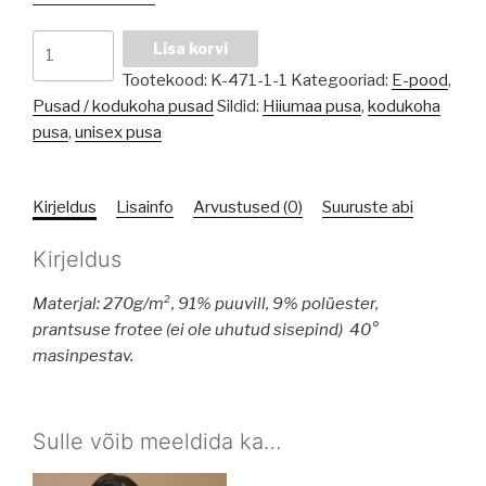
Lohvakas
Lisa korvi
pusa
Tootekood:
K-471-1-1
Kategooriad:
E-pood
,
"Moon"
Pusad / kodukoha pusad
Sildid:
Hiiumaa pusa
,
kodukoha
kogus
pusa
,
unisex pusa
Kirjeldus
Lisainfo
Arvustused (0)
Suuruste abi
Kirjeldus
Materjal: 270g/m², 91% puuvill, 9% polüester,
prantsuse frotee (ei ole uhutud sisepind)
40°
masinpestav.
Sulle võib meeldida ka…