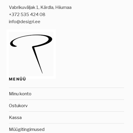
Vabrikuväljak 1, Kärdla, Hiiumaa
+372 535 424 08
info@desigri.ee
MENÜÜ
Minu konto
Ostukorv
Kassa
Müügitingimused