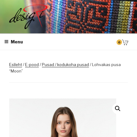
Skip
to
content
DESIGRI
Masintikkimine, tiimiriided, logo riietele tikkimine, kodukoha pusad,
personaliseeritud kingitused
Menu
0
Esileht
/
E-pood
/
Pusad / kodukoha pusad
/ Lohvakas pusa
“Moon”