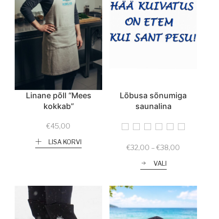
Linane põll “Mees
Lõbusa sõnumiga
kokkab”
saunalina
€
45,00
LISA KORVI
Price
€
32,00
–
€
38,00
range:
VALI
€32,00
through
€38,00