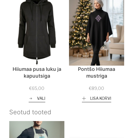
Hiiumaa pusa luku ja
Pontšo Hiiumaa
kapuutsiga
mustriga
€
65,00
€
89,00
VALI
LISA KORVI
Seotud tooted