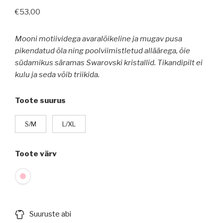
€
53,00
Mooni motiividega avaralõikeline ja mugav pusa
pikendatud õla ning poolviimistletud alläärega, õie
südamikus säramas Swarovski kristallid.
Tikandipilt ei
kulu ja seda võib triikida.
Toote suurus
S/M
L/XL
Toote värv
Suuruste abi