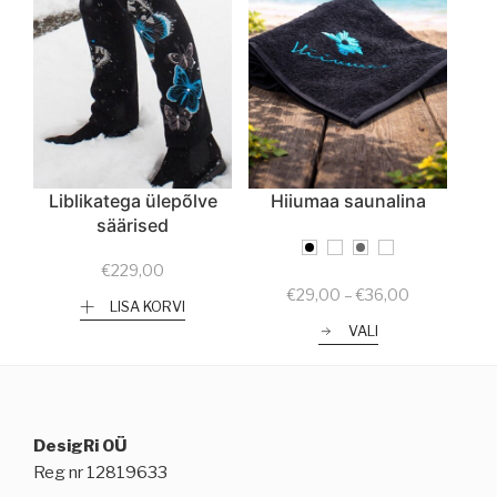
Liblikatega ülepõlve
Hiiumaa saunalina
säärised
€
229,00
Price
€
29,00
–
€
36,00
LISA KORVI
range:
VALI
€29,00
through
€36,00
DesigRi OÜ
Reg nr 12819633