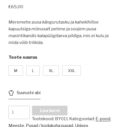
€
65,00
Meremehe pusa kängurutasku ja kahekihilise
kapuutsiga mõnusalt pehme ja soojem pusa
masintikandis kalapüügilaeva pildiga, mis ei kulu ja
mida võib triikida.
Toote suurus
M
L
XL
XXL
Suuruste abi
Meremehe
Lisa korvi
pusa
Tootekood:
BY011
Kategooriad:
E-pood
,
kogus
Meeste
,
Pusad / kodukoha pusad
,
Unisex