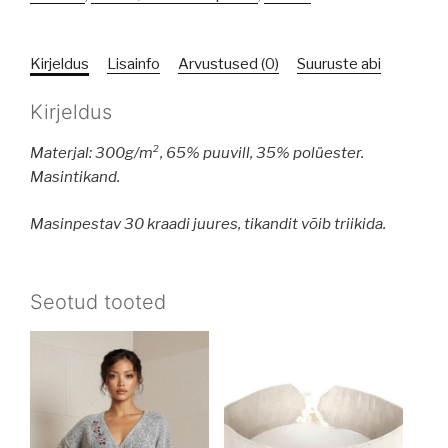
Kirjeldus
Lisainfo
Arvustused (0)
Suuruste abi
Kirjeldus
Materjal: 300g/m², 65% puuvill, 35%
polüester.
Masintikand.
Masinpestav 30 kraadi juures, tikandit võib triikida.
Seotud tooted