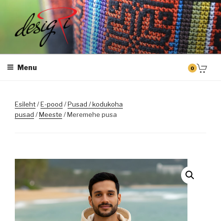
Skip
to
content
DESIGRI
Masintikkimine, tiimiriided, logo riietele tikkimine, kodukoha pusad,
personaliseeritud kingitused
Menu
0
Esileht
/
E-pood
/
Pusad / kodukoha
pusad
/
Meeste
/ Meremehe pusa