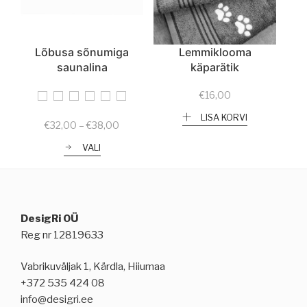
Lõbusa sõnumiga
Lemmiklooma
saunalina
käparätik
€
16,00
LISA KORVI
Price
€
32,00
–
€
38,00
range:
VALI
€32,00
through
€38,00
DesigRi OÜ
Reg nr 12819633
Vabrikuväljak 1, Kärdla, Hiiumaa
+372 535 424 08
info@desigri.ee