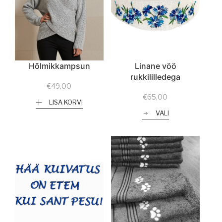
Hõlmikkampsun
Linane vöö
rukkililledega
€
49,00
€
65,00
LISA KORVI
VALI