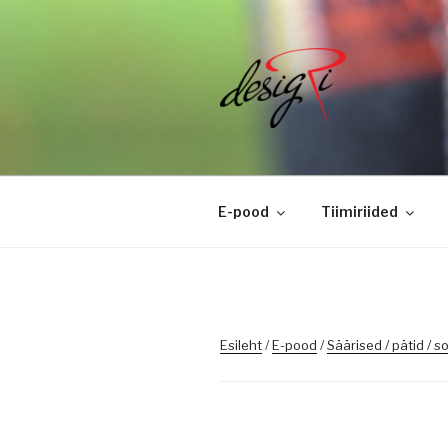
Skip
to
content
DESIGRI
Masintikkimine, tiimiriided, l
E-pood
Tiimiriided
Esileht
/
E-pood
/
Säärised / pätid / s