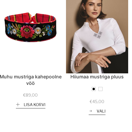
Muhu mustriga kahepoolne
Hiiumaa mustriga pluus
vöö
€
89,00
€
45,00
LISA KORVI
VALI