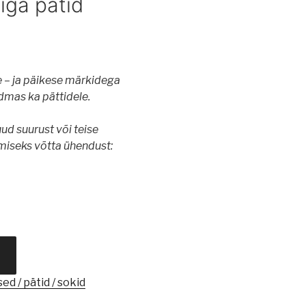
iga pätid
 – ja päikese märkidega
dmas ka pättidele.
uud
suurust või teise
miseks võtta ühendust:
ed / pätid / sokid