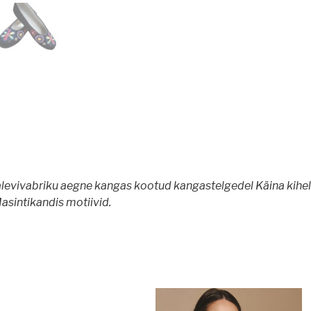
Kalevivabriku aegne kangas kootud kangastelgedel Käina kihe
asintikandis motiivid.