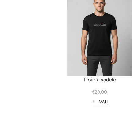
T-särk isadele
€
29,00
VALI