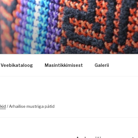
ogo riietele tikkimine, kodukoha pusad, personaliseeritud ki
Veebikataloog
Masintikkimisest
Galerii
okid
/ Arhailise mustriga pätid