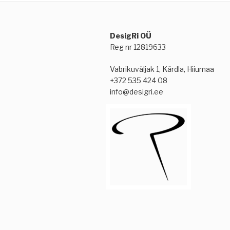
DesigRi OÜ
Reg nr 12819633
Vabrikuväljak 1, Kärdla, Hiiumaa
+372 535 424 08
info@desigri.ee