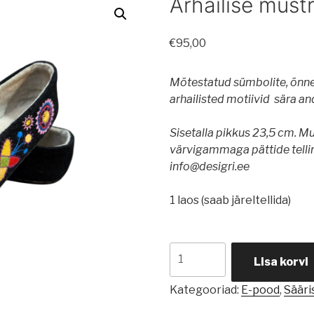
Arhailise mustr
€
95,00
Mõtestatud sümbolite, õnne
arhailisted motiivid sära an
Sisetalla pikkus 23,5 cm. M
värvigammaga pättide telli
info@desigri.ee
1 laos (saab järeltellida)
Arhailise
Lisa korvi
mustriga
pätid
Kategooriad:
E-pood
,
Sääris
kogus