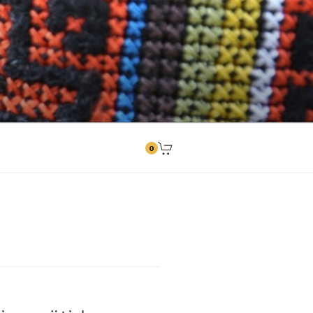
ngitused
0