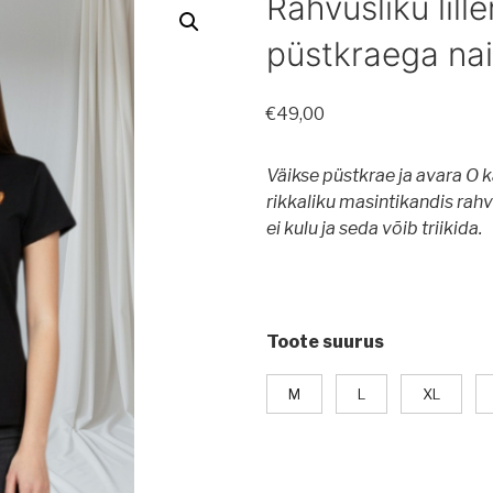
Rahvusliku lille
püstkraega nai
€
49,00
Väikse püstkrae ja avara O k
rikkaliku masintikandis rah
ei kulu ja seda võib triikida.
Toote suurus
M
L
XL