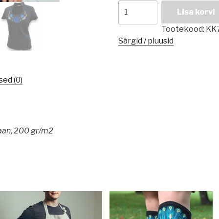
Rahvusliku
Lisa korvi
lillemotiivi
ja
Tootekood:
KK
püstkraega
Särgid / pluusid
naiselik
pluus
kogus
ed (0)
taan, 200 gr/m2