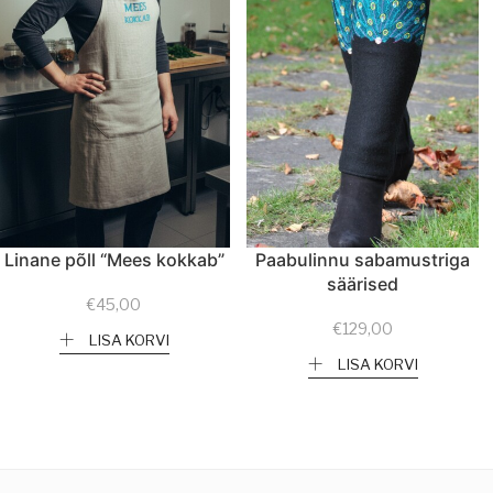
Linane põll “Mees kokkab”
Paabulinnu sabamustriga
säärised
€
45,00
€
129,00
LISA KORVI
LISA KORVI