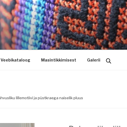
ogo riietele tikkimine, kodukoha pusad, personaliseeritud ki
Veebikataloog
Masintikkimisest
Galerii
hvusliku lillemotiivi ja püstkraega naiselik pluus