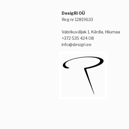
DesigRi OÜ
Reg nr 12819633
Vabrikuväljak 1, Kärdla, Hiiumaa
+372 535 424 08
info@desigri.ee