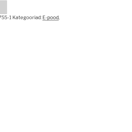
755-1
Kategooriad:
E-pood
,