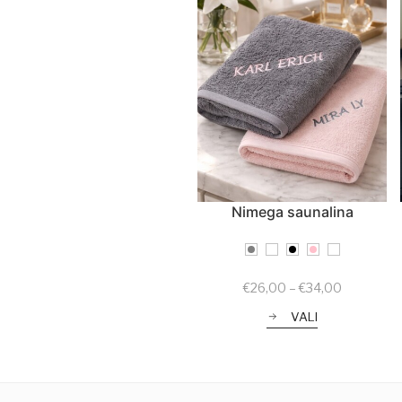
Nimega saunalina
Price
€
26,00
–
€
34,00
range:
VALI
€26,00
through
€34,00