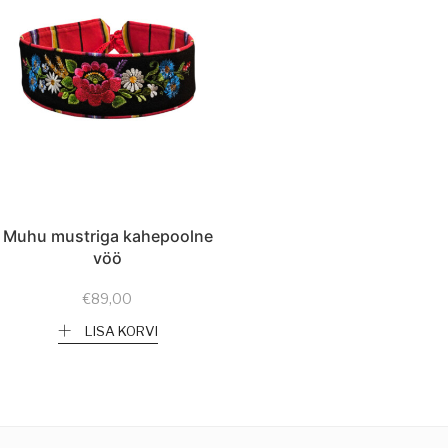
Muhu mustriga kahepoolne
vöö
€
89,00
LISA KORVI