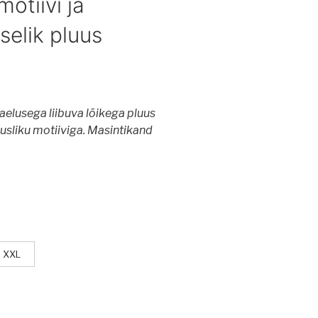
motiivi ja
selik pluus
aelusega liibuva lõikega pluus
vusliku motiiviga. Masintikand
XXL