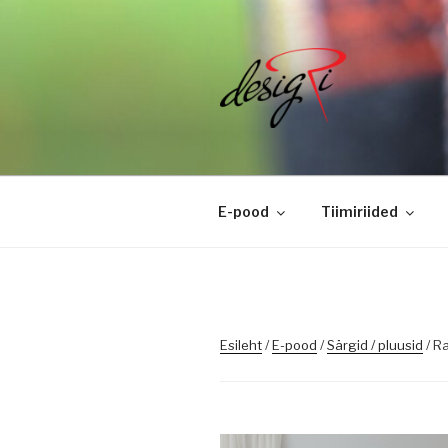
Skip
to
content
DESIGRI
Masintikkimine, tiimiriided, l
E-pood
Tiimiriided
Esileht
/
E-pood
/
Särgid / pluusid
/ Ra