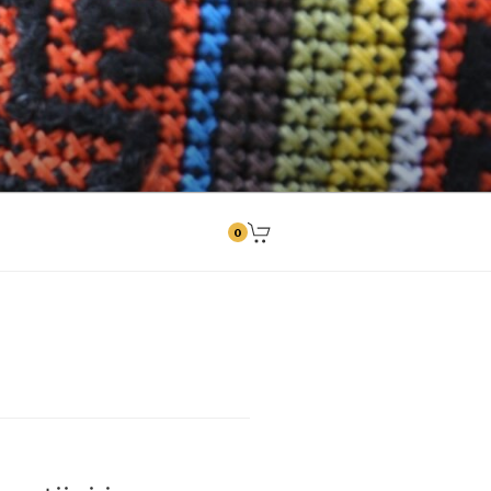
ngitused
0