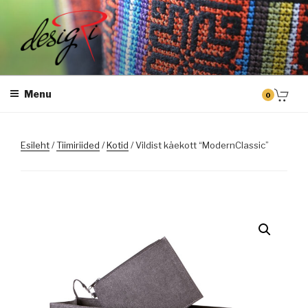
Skip
to
content
DESIGRI
Masintikkimine, tiimiriided, logo riietele tikkimine, kodukoha pusad,
personaliseeritud kingitused
Menu
0
Esileht
/
Tiimiriided
/
Kotid
/ Vildist käekott “ModernClassic”