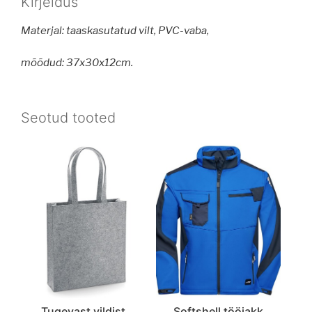
Kirjeldus
Materjal: taaskasutatud vilt, PVC-vaba,
mõõdud: 37x30x12cm.
Seotud tooted
Tugevast vildist
Softshell tööjakk