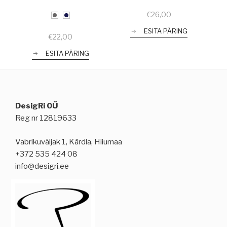
€
26,00
ESITA PÄRING
€
22,00
ESITA PÄRING
DesigRi OÜ
Reg nr 12819633
Vabrikuväljak 1, Kärdla, Hiiumaa
+372 535 424 08
info@desigri.ee