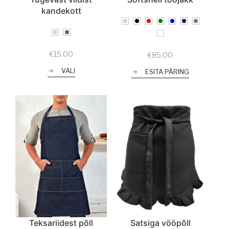
kandekott
€
15,00
€
85,00
VALI
ESITA PÄRING
Teksariidest põll
Satsiga vööpõll