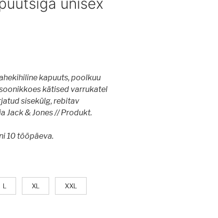
apuutsiga unisex
kahekihiline kapuuts, poolkuu
 soonikkoes kätised varrukatel
rjatud sisekülg, rebitav
ja Jack & Jones // Produkt.
ni 10 tööpäeva.
L
XL
XXL