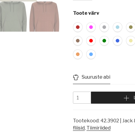
Toote värv
Suuruste abi
Tootekood:
42.3902 | Jack
fliisid
,
Tiimiriided