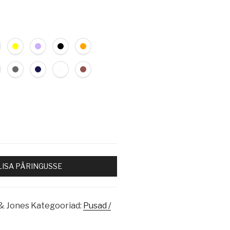
LISA PÄRINGUSSE
 & Jones
Kategooriad:
Pusad /