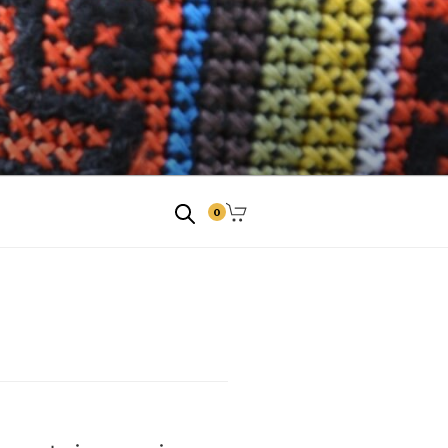
ngitused
0