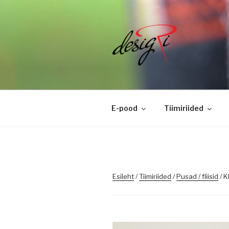
Skip
to
content
DESIGRI
Masintikkimine, tiimiriided, l
E-pood
Tiimiriided
Esileht
/
Tiimiriided
/
Pusad / fliisid
/ K