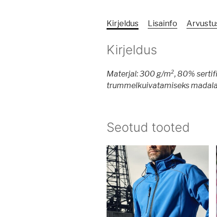
Kirjeldus
Lisainfo
Arvustus
Kirjeldus
Materjal:
300 g/m², 80% sertifi
trummelkuivatamiseks madalal
Seotud tooted