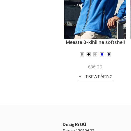
Meeste 3-kihiline softshell
€
86,00
ESITA PÄRING
DesigRi OÜ
Reg nr 12819633