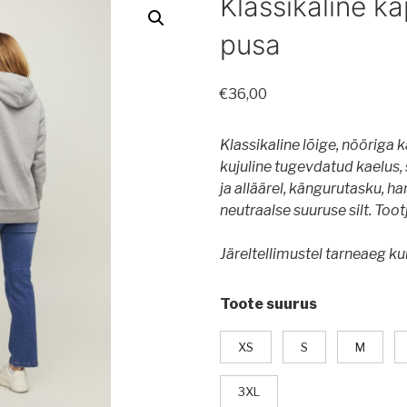
Klassikaline k
pusa
€
36,00
Klassikaline lõige, nööriga 
kujuline tugevdatud kaelus,
ja alläärel, kängurutasku, ha
neutraalse suuruse silt. Toot
Järeltellimustel tarneaeg ku
Toote suurus
XS
S
M
3XL