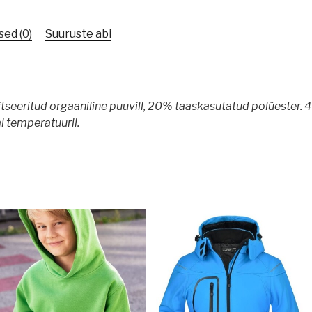
ed (0)
Suuruste abi
tseeritud orgaaniline puuvill, 20% taaskasutatud polüester.
4
 temperatuuril.