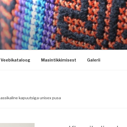
ogo riietele tikkimine, kodukoha pusad, personaliseeritud ki
Veebikataloog
Masintikkimisest
Galerii
lassikaline kapuutsiga unisex pusa