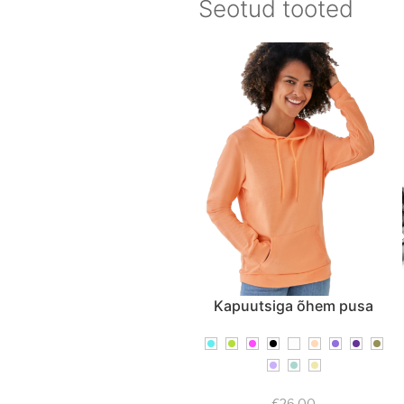
Seotud tooted
Kapuutsiga õhem pusa
€
26,00