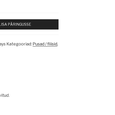
LISA PÄRINGUSSE
ays
Kategooriad:
Pusad / fliisid
,
itud.