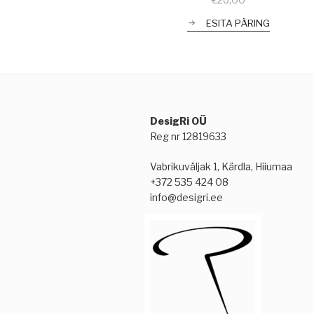
ESITA PÄRING
DesigRi OÜ
Reg nr 12819633
Vabrikuväljak 1, Kärdla, Hiiumaa
+372 535 424 08
info@desigri.ee