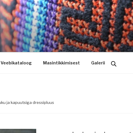
ogo riietele tikkimine, kodukoha pusad, personaliseeritud ki
Veebikataloog
Masintikkimisest
Galerii
uku ja kapuutsiga dressipluus