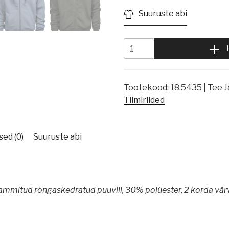
Suuruste abi
Tootekood:
18.5435 | Tee J
Tiimiriided
ed (0)
Suuruste abi
mmitud rõngaskedratud puuvill, 30% polüester, 2 korda värv