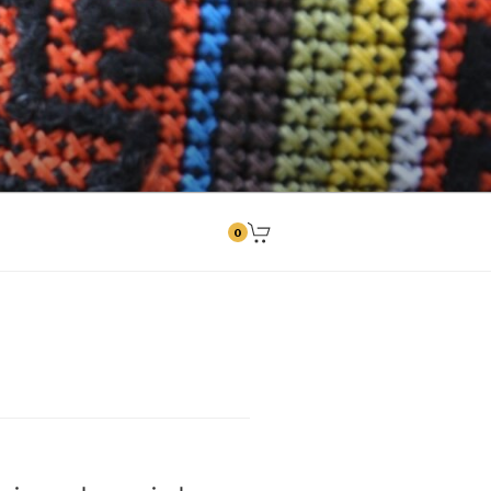
ngitused
0