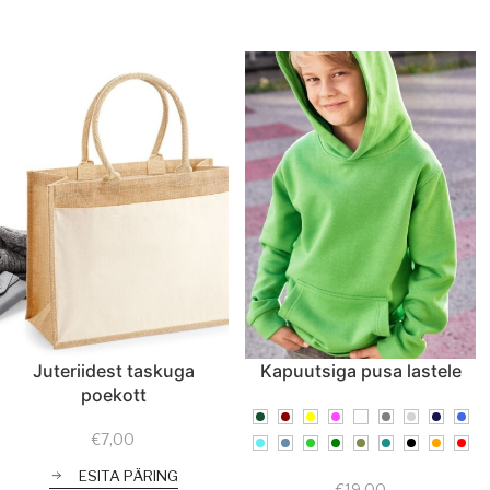
Juteriidest taskuga
Kapuutsiga pusa lastele
poekott
€
7,00
ESITA PÄRING
€
19,00