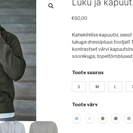
Luku ja kapuut
€
60,00
Kahekihilise kapuutsi, seest
lukuga dressipluus tootjalt T
kontrastset värvi kapuutsinöö
soonikuga, topeltõmblused
Toote suurus
S
M
L
Toote värv