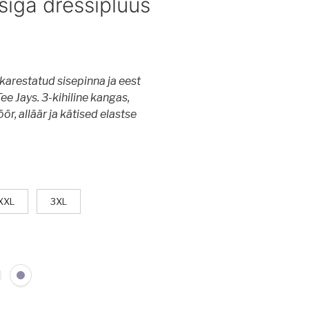
siga dressipluus
 karestatud sisepinna ja eest
ee Jays. 3-kihiline kangas,
r, alläär ja kätised elastse
.
XXL
3XL