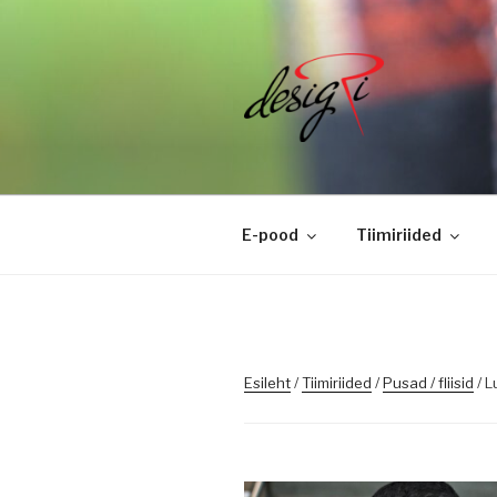
Skip
to
content
DESIGRI
Masintikkimine, tiimiriided, l
E-pood
Tiimiriided
Esileht
/
Tiimiriided
/
Pusad / fliisid
/ L