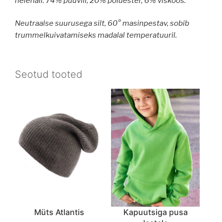
helehall: 74% puuvill, 20% polüester, 6% viskoos.
Neutraalse suurusega silt, 60° masinpestav, sobib
trummelkuivatamiseks madalal temperatuuril.
Seotud tooted
Müts Atlantis
Kapuutsiga pusa