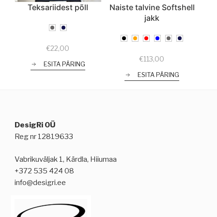
Teksariidest põll
Naiste talvine Softshell
jakk
€
22,00
€
113,00
ESITA PÄRING
ESITA PÄRING
DesigRi OÜ
Reg nr 12819633
Vabrikuväljak 1, Kärdla, Hiiumaa
+372 535 424 08
info@desigri.ee