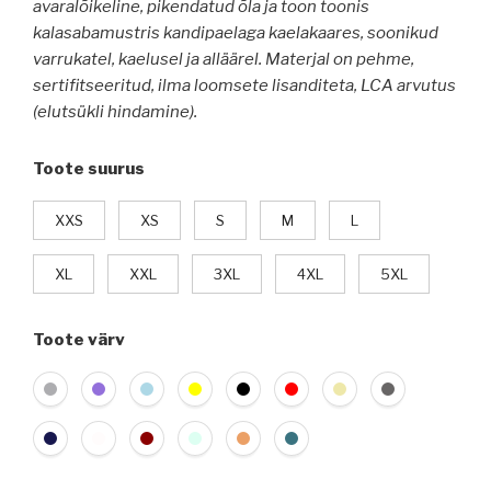
avaralõikeline, pikendatud õla ja toon toonis
kalasabamustris kandipaelaga kaelakaares, soonikud
varrukatel, kaelusel ja alläärel. Materjal on pehme,
sertifitseeritud, ilma loomsete lisanditeta, LCA arvutus
(elutsükli hindamine).
Toote suurus
XXS
XS
S
M
L
XL
XXL
3XL
4XL
5XL
Toote värv