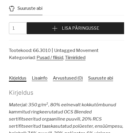
Suuruste abi
LISA PÄRINGUSSE
Tootekood:
66.3010 | Untagged Movement
Kategooriad:
Pusad / fliisid
,
Tiimiriided
Kirjeldus
Lisainfo
Arvustused (0)
Suuruste abi
Kirjeldus
Materjal: 350 g/m², 80% eelnevalt kokkutõmbunud
kammitud ringkeerutatud OCS Blended
sertifitseeritud orgaaniline puuvill, 20% RCS
sertifitseeritud taaskasutatud polüester, ensüümpesu,