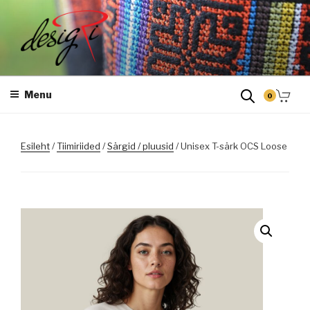
Skip
to
content
DESIGRI
Masintikkimine, tiimiriided, logo riietele tikkimine, kodukoha pusad,
personaliseeritud kingitused
Menu
0
Esileht
/
Tiimiriided
/
Särgid / pluusid
/ Unisex T-särk OCS Loose