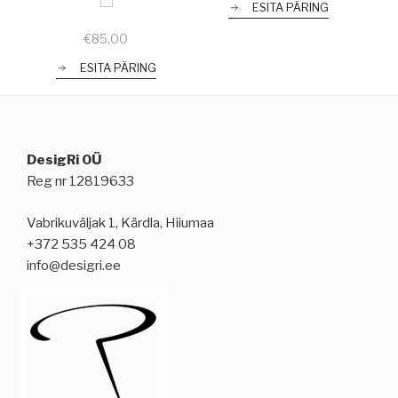
ESITA PÄRING
€
85,00
ESITA PÄRING
DesigRi OÜ
Reg nr 12819633
Vabrikuväljak 1, Kärdla, Hiiumaa
+372 535 424 08
info@desigri.ee