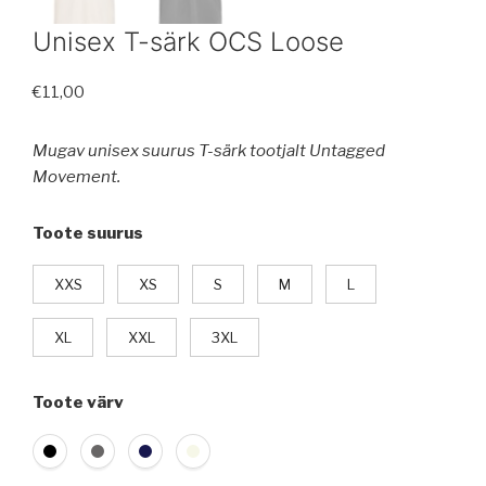
Unisex T-särk OCS Loose
€
11,00
Mugav unisex suurus T-särk tootjalt Untagged
Movement.
Toote suurus
XXS
XS
S
M
L
XL
XXL
3XL
Toote värv