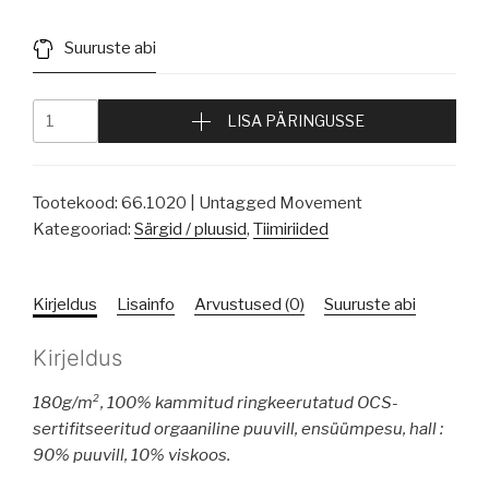
Suuruste abi
LISA PÄRINGUSSE
Tootekood:
66.1020 | Untagged Movement
Kategooriad:
Särgid / pluusid
,
Tiimiriided
Kirjeldus
Lisainfo
Arvustused (0)
Suuruste abi
Kirjeldus
180g/m², 100% kammitud ringkeerutatud OCS-
sertifitseeritud orgaaniline puuvill, ensüümpesu, hall :
90% puuvill, 10% viskoos.