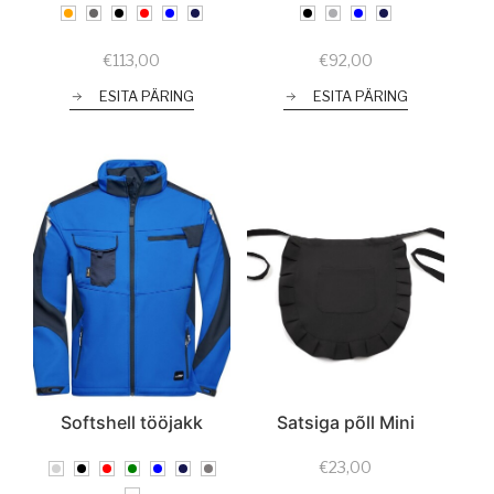
€
113,00
€
92,00
ESITA PÄRING
ESITA PÄRING
Softshell tööjakk
Satsiga põll Mini
€
23,00