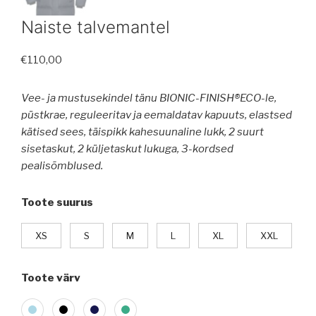
Naiste talvemantel
€
110,00
Vee- ja mustusekindel tänu BIONIC-FINISH®ECO-le,
püstkrae, reguleeritav ja eemaldatav kapuuts, elastsed
kätised sees, täispikk kahesuunaline lukk, 2 suurt
sisetaskut, 2 küljetaskut lukuga, 3-kordsed
pealisõmblused.
Toote suurus
XS
S
M
L
XL
XXL
Toote värv