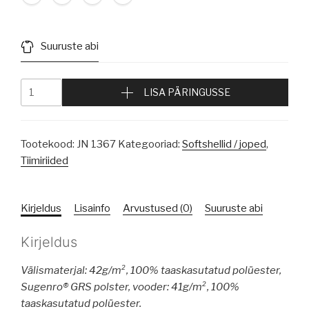
Suuruste abi
LISA PÄRINGUSSE
Tootekood:
JN 1367
Kategooriad:
Softshellid / joped
,
Tiimiriided
Kirjeldus
Lisainfo
Arvustused (0)
Suuruste abi
Kirjeldus
Välismaterjal: 42g/m², 100% taaskasutatud polüester,
Sugenro® GRS polster, vooder: 41g/m², 100%
taaskasutatud polüester.