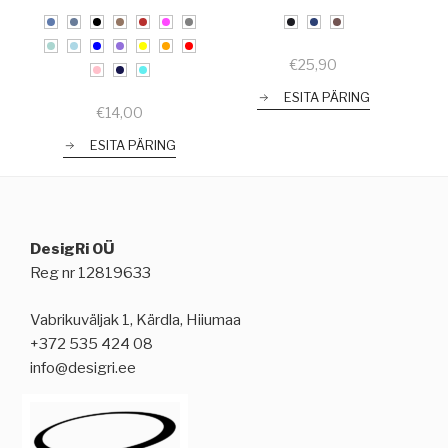
€
25,90
ESITA PÄRING
€
14,00
ESITA PÄRING
DesigRi OÜ
Reg nr 12819633
Vabrikuväljak 1, Kärdla, Hiiumaa
+372 535 424 08
info@desigri.ee