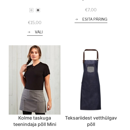
€
7,00
ESITA PÄRING
€
15,00
VALI
Kolme taskuga
Teksariidest vetthülgav
teenindaja põll Mini
põll