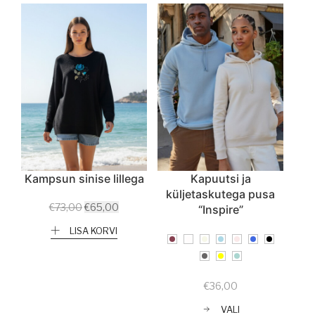
Kampsun sinise lillega
Kapuutsi ja
küljetaskutega pusa
Algne
Current
€
73,00
€
65,00
“Inspire”
hind
price
LISA KORVI
oli:
is:
€73,00.
€65,00.
€
36,00
VALI