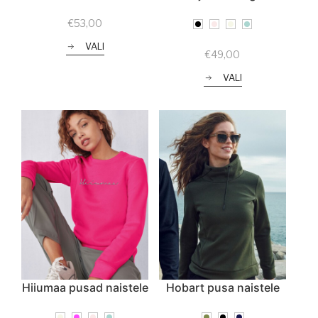
€
53,00
VALI
€
49,00
VALI
Hiiumaa pusad naistele
Hobart pusa naistele