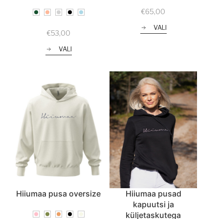
€
65,00
VALI
€
53,00
VALI
Hiiumaa pusa oversize
Hiiumaa pusad
kapuutsi ja
küljetaskutega