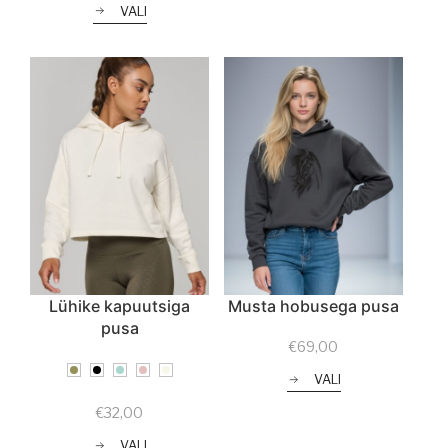
VALI
Lühike kapuutsiga
Musta hobusega pusa
pusa
€
69,00
VALI
€
32,00
VALI