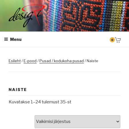
Skip
to
content
DESIGRI
Masintikkimine, tiimiriided, logo riietele tikkimine, kodukoha pusad,
personaliseeritud kingitused
Menu
0
Esileht
/
E-pood
/
Pusad / kodukoha pusad
/ Naiste
NAISTE
Kuvatakse 1–24 tulemust 35-st