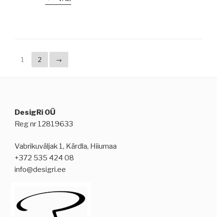
1
2
→
DesigRi OÜ
Reg nr 12819633
Vabrikuväljak 1, Kärdla, Hiiumaa
+372 535 424 08
info@desigri.ee