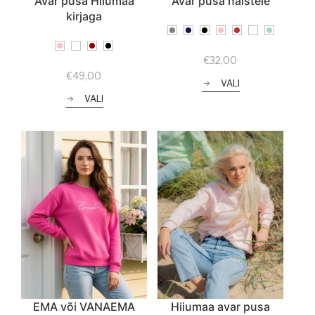
Avar pusa Hiiumaa
Avar pusa naistele
kirjaga
€
32,00
€
49,00
VALI
VALI
EMA või VANAEMA
Hiiumaa avar pusa