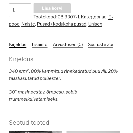
Kassiga
Lisa korvi
pusa
Tootekood:
08.9307-1
Kategooriad:
E-
kogus
pood
,
Naiste
,
Pusad / kodukoha pusad
,
Unisex
Kirjeldus
Lisainfo
Arvustused (0)
Suuruste abi
Kirjeldus
340 g/m², 80% kammitud ringkedratud puuvill, 20%
taaskasutatud polüester.
30° masinpestav, õrnpesu, sobib
trummelkuivatamiseks.
Seotud tooted