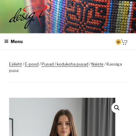
Skip
to
content
DESIGRI
Masintikkimine, tiimiriided, logo riietele tikkimine, kodukoha pusad,
personaliseeritud kingitused
Menu
0
Esileht
/
E-pood
/
Pusad / kodukoha pusad
/
Naiste
/ Kassiga
pusa