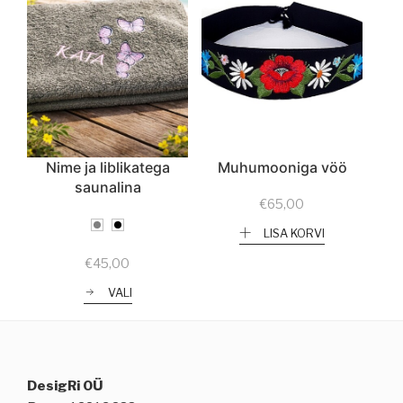
Nime ja liblikatega
Muhumooniga vöö
saunalina
€
65,00
LISA KORVI
€
45,00
VALI
DesigRi OÜ