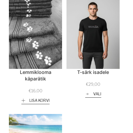
Lemmiklooma
T-särk isadele
käparätik
€
29,00
€
16,00
VALI
LISA KORVI