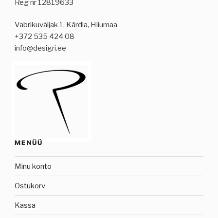
Reg nr 12819633
Vabrikuväljak 1, Kärdla, Hiiumaa
+372 535 424 08
info@desigri.ee
MENÜÜ
Minu konto
Ostukorv
Kassa