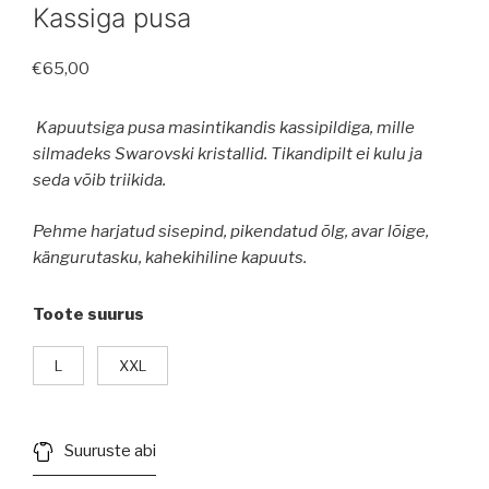
Kassiga pusa
€
65,00
Kapuutsiga pusa masintikandis kassipildiga, mille
silmadeks Swarovski kristallid. Tikandipilt ei kulu ja
seda võib triikida.
Pehme harjatud sisepind, pikendatud õlg, avar lõige,
kängurutasku, kahekihiline kapuuts.
Toote suurus
L
XXL
Suuruste abi